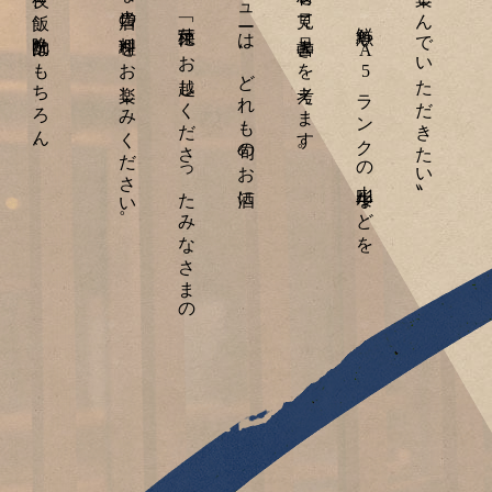
ご友人やご夫婦での夜ご飯、晩酌はもちろん、
心に花が咲くような当店の料理をお楽しみください。
合うものばかり。「菜種」にお越しくださったみなさまの
黒板に書かれたメニューは、どれも旬のお酒に
厳選し、その日の食材を見て品書きを考えます。
という思いを胸に、鮮魚やA5ランクの山形牛などを
〝良いものを気軽に楽しんでいただきたい〟